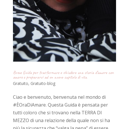
Breve Guida per trasformare o chiudere una storia d’amore con
amore e prepararsi ad un nuovo capitolo di vita
Gratuito
,
Gratuito-blog
Ciao e benvenuto, benvenuta nel mondo di
#ÈOraDiAmare. Questa Guida è pensata per
tutti coloro che si trovano nella TERRA DI
MEZZO di una relazione della quale non si ha
più la sicurezza che “valga la pena” di essere