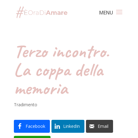
Terzo incontro.
La coppa della
memoria
Tradimento
Facebook
LinkedIn
Email